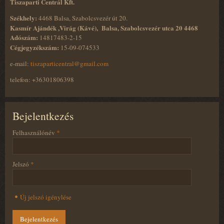
Tiszaparti Centrál Kft.
Székhely:
4468 Balsa, Szabolcsvezér út 20.
Kasmír Ajándék ,Virág (Kávé), Balsa, Szabolcsvezér utca 20 4468
Adószám:
14817483-2-15
Cégjegyzékszám:
15-09-074533
e-mail:
tiszaparticentral@gmail.com
telefon: +36301806398
Bejelentkezés
Felhasználónév
*
Jelszó
*
Új jelszó igénylése